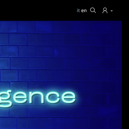
Cerca
it
en
Login
Help